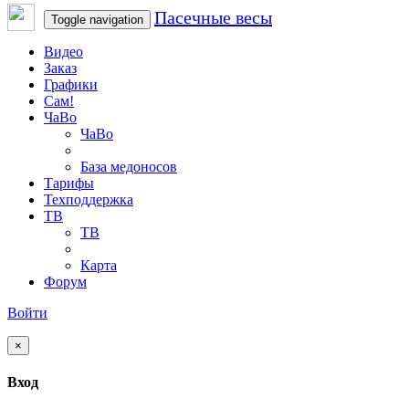
Пасечные весы
Toggle navigation
Видео
Заказ
Графики
Сам!
ЧаВо
ЧаВо
База медоносов
Тарифы
Техподдержка
ТВ
ТВ
Карта
Форум
Войти
×
Вход