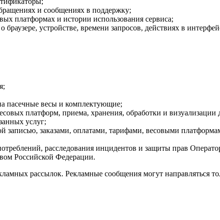
нтификаторы;
 обращениях и сообщениях в поддержку;
овых платформах и истории использования сервиса;
ия о браузере, устройстве, времени запросов, действиях в интерф
я;
на пасечные весы и комплектующие;
овых платформ, приема, хранения, обработки и визуализации 
азанных услуг;
й записью, заказами, оплатами, тарифами, весовыми платформам
потреблений, расследования инцидентов и защиты прав Оператор
твом Российской Федерации.
рекламных рассылок. Рекламные сообщения могут направляться т