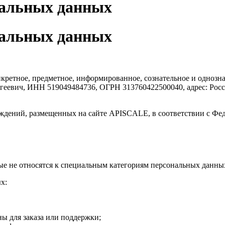
нальных данных
нальных данных
нкретное, предметное, информированное, сознательное и однозн
евич, ИНН 519049484736, ОГРН 313760422500040, адрес: Россия
рждений, размещенных на сайте APISCALE, в соответствии с Фе
орые не относятся к специальным категориям персональных дан
х:
ны для заказа или поддержки;