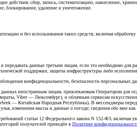
 действия: сбор, запись, систематизацию, накопление, хранени
ие, блокирование, удаление и уничтожение.
атизации и без использования таких средств, включая обработ
и передавать данные третьим лицам, если это необходимо для ра
технической поддержки, защиты инфраструктуры либо исполнени
 соблюдения конфиденциальности, безопасности персональных да
х данных иностранным лицам, привлекаемым Оператором для отд
раты, Viber — Люксембург), и облачным сервисам искусственно
pSeek — Китайская Народная Республика). В мессенджеры перед
лья, изменения массы и данные о погоде; сведения обо мне как 
 требований статьи 12 Федерального закона N 152-ФЗ, включая 
категорий получателей приведён в
Политике конфиденциальност