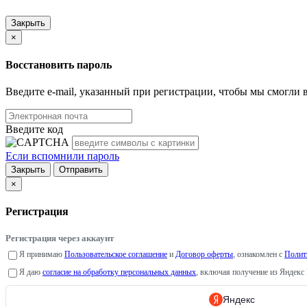
Закрыть
×
Восстановить пароль
Введите e-mail, указанный при регистрации, чтобы мы смогли
Введите код
Если вспомнили пароль
Закрыть
Отправить
×
Регистрация
Регистрация через аккаунт
Я принимаю
Пользовательское соглашение
и
Договор оферты
, ознакомлен с
Полит
Я даю
согласие на обработку персональных данных
, включая получение из Яндекс 
Яндекс