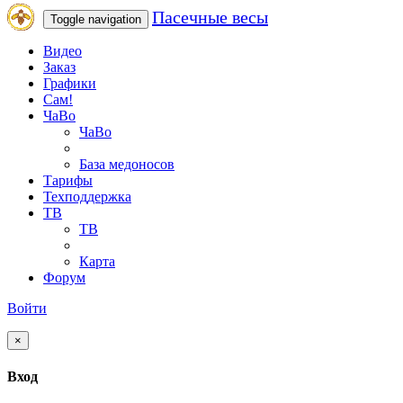
Пасечные весы
Toggle navigation
Видео
Заказ
Графики
Сам!
ЧаВо
ЧаВо
База медоносов
Тарифы
Техподдержка
ТВ
ТВ
Карта
Форум
Войти
×
Вход