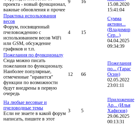
9
16
проекта - новый функционал,
15.08.2020
важные обновления и прочее
15:41:04
Практика использования
Сумма
весов
активн...
Форум, посвященный
(Владимир
пчеловождению с
4
15
Сер...)
использованием весов WiFi
04.04.2025
или GSM, обсуждение
09:34:39
графиков и т.п.
Пожелания по функционалу
Сюда можно писать
Пожелания
пожелания по функционалу.
по...
(Тарас
Наиболее популярные,
12
66
Осин)
отмеченные "нравится"
02.05.2022
функции по возможности
23:01:11
будут внедрены в первую
очередь
Приложение
На любые весовые и
Ap...
(Илья
пчеловодные темы
3
5
Хафизов)
Если не знаете в какой форум
29.06.2025
написать, пишите в этот
00:13:31