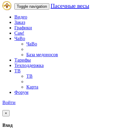
Пасечные весы
Toggle navigation
Видео
Заказ
Графики
Сам!
ЧаВо
ЧаВо
База медоносов
Тарифы
Техподдержка
ТВ
ТВ
Карта
Форум
Войти
×
Вход