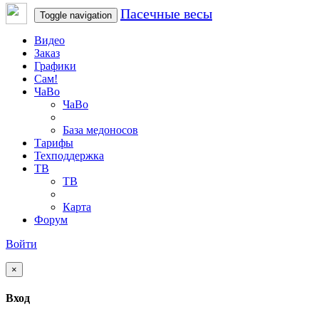
Пасечные весы
Toggle navigation
Видео
Заказ
Графики
Сам!
ЧаВо
ЧаВо
База медоносов
Тарифы
Техподдержка
ТВ
ТВ
Карта
Форум
Войти
×
Вход