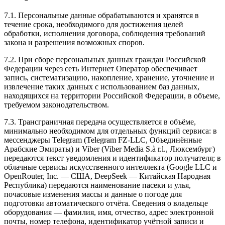
7.1. Персональные данные обрабатываются и хранятся в
течение срока, необходимого для достижения целей
обработки, исполнения договора, соблюдения требований
закона и разрешения возможных споров.
7.2. При сборе персональных данных граждан Российской
Федерации через сеть Интернет Оператор обеспечивает
запись, систематизацию, накопление, хранение, уточнение и
извлечение таких данных с использованием баз данных,
находящихся на территории Российской Федерации, в объеме,
требуемом законодательством.
7.3. Трансграничная передача осуществляется в объёме,
минимально необходимом для отдельных функций сервиса: в
мессенджеры Telegram (Telegram FZ-LLC, Объединённые
Арабские Эмираты) и Viber (Viber Media S.à r.l., Люксембург)
передаются текст уведомления и идентификатор получателя; в
облачные сервисы искусственного интеллекта (Google LLC и
OpenRouter, Inc. — США, DeepSeek — Китайская Народная
Республика) передаются наименование пасеки и улья,
почасовые изменения массы и данные о погоде для
подготовки автоматического отчёта. Сведения о владельце
оборудования — фамилия, имя, отчество, адрес электронной
почты, номер телефона, идентификатор учётной записи и